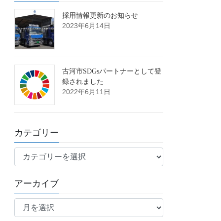
採用情報更新のお知らせ
2023年6月14日
古河市SDGsパートナーとして登
録されました
2022年6月11日
カテゴリー
カ
テ
ゴ
アーカイブ
リ
ア
ー
ー