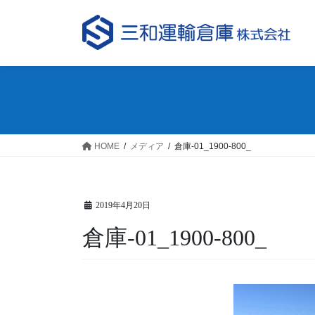
コ
ナ
ン
ビ
テ
ゲ
ン
ー
ツ
シ
へ
ョ
ス
ン
キ
に
ッ
移
HOME
メディア
倉庫-01_1900-800_
プ
動
2019年4月20日
倉庫-01_1900-800_